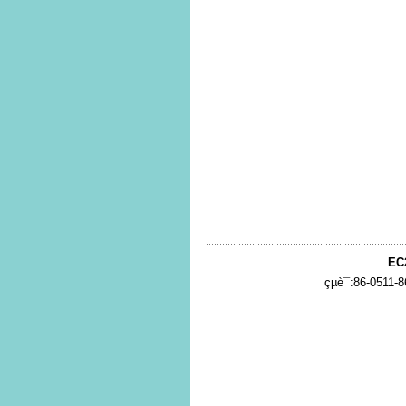
EC
çµè¯:86-0511-